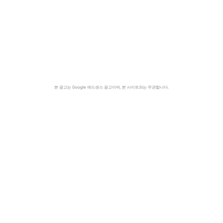
본 광고는 Google 애드센스 광고이며, 본 사이트와는 무관합니다.