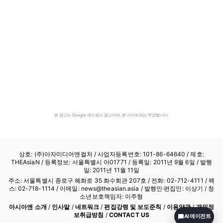
본 광고는 Google 애드센스 광고이며, 본 사이트와는 무관합니다.
상호: (주)아자미디어앤컬처 /
사업자등록번호: 101-86-64640
/ 제호:
THEAsiaN / 등록정보: 서울특별시 아01771 / 등록일: 2011년 9월 6일 / 발행
일: 2011년 11월 11일
주소: 서울특별시 종로구 혜화로 35 화수회관 207호 / 전화: 02-712-4111 /
팩
스: 02-718-1114
/ 이메일: news@theasian.asia / 발행인·편집인: 이상기 / 청
소년보호책임자: 이주형
아시아엔 소개
/
인사말
/
네트워크
/
편집강령 및 보도준칙
/
이용약관
/
개인정
보취급방침
/
CONTACT US
AI 에이전트