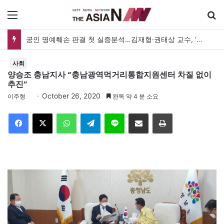
메뉴
공인 명예훼손 판결 첫 실증분석…김재형·권태상 교수, ‘공인 보도준칙’ 제안도
사회
양승조 충남지사 “충남광역먹거리통합지원센터 차질 없이
추진”
October 26, 2020
이주형
완독 약 4 분 소요
Facebook
X
WhatsApp
Telegram
Line
이메일
인쇄