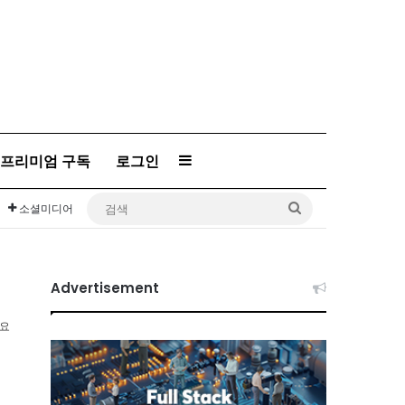
프리미엄 구독
로그인
Sidebar
검
소셜미디어
색
Advertisement
소요