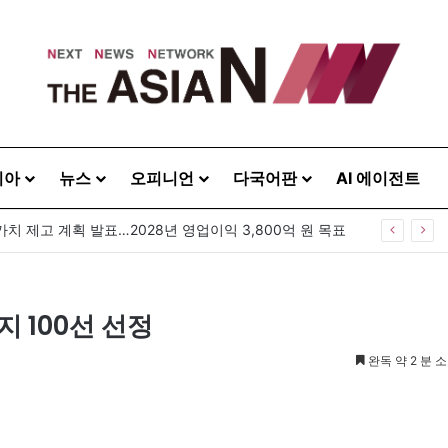
시아
뉴스
오피니언
다국어판
AI 에이전트
GS25, 세계 디자인 어워드 2관왕…‘소비뇽레몬블랑하이볼’ 디자인 경쟁력 인정
지 100선 선정
완독 약 2 분 