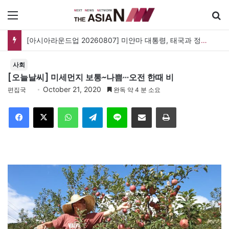
메뉴
[아시아라운드업 20260807] 미얀마 대통령, 태국과 정상회담…아세안 관계개선 모색
사회
[오늘날씨] 미세먼지 보통~나쁨···오전 한때 비
October 21, 2020
편집국
완독 약 4 분 소요
Facebook
X
WhatsApp
Telegram
Line
이메일
인쇄