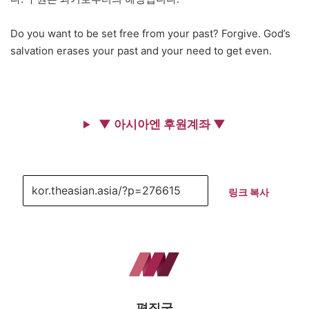
Do you want to be set free from your past? Forgive. God’s
salvation erases your past and your need to get even.
▼ 아시아엔 후원계좌 ▼
링크 복사
편집국