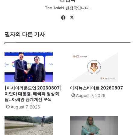
The AsiaN 편집국입니다.
Fa
X
ce
bo
필자의 다른 기사
ok
[아시아라운드업 20260807]
아자뉴스바이트 20260807
미얀마 대통령, 태국과 정상회
August 7, 2026
담…아세안 관계개선 모색
August 7, 2026