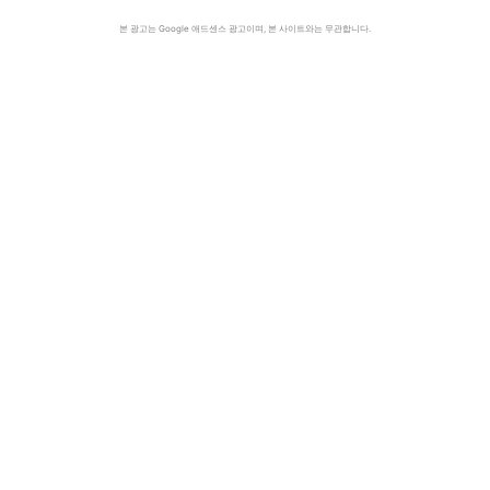
본 광고는 Google 애드센스 광고이며, 본 사이트와는 무관합니다.