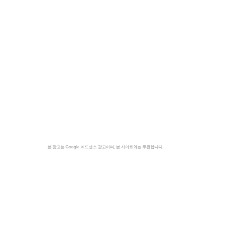
본 광고는 Google 애드센스 광고이며, 본 사이트와는 무관합니다.