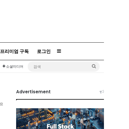
프리미엄 구독
로그인
Sidebar
검
소셜미디어
색
Advertisement
소요