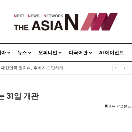
시아
뉴스
오피니언
다국어판
AI 에이전트
40주년 기념식…12일 오후 남영동 민주화운동기념관
 31일 개관
완독 약 2 분 