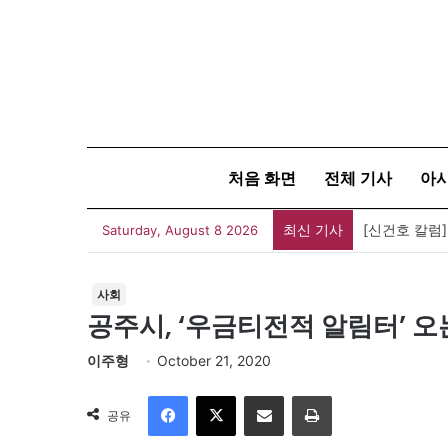
처음 화면
전체 기사
아
최신 기사
유가협 창립 
Saturday, August 8 2026
사회
공주시, ‘우금티전적 알림터’ 오는
이주형
October 21, 2020
Facebook
X
이메일
인쇄
공유