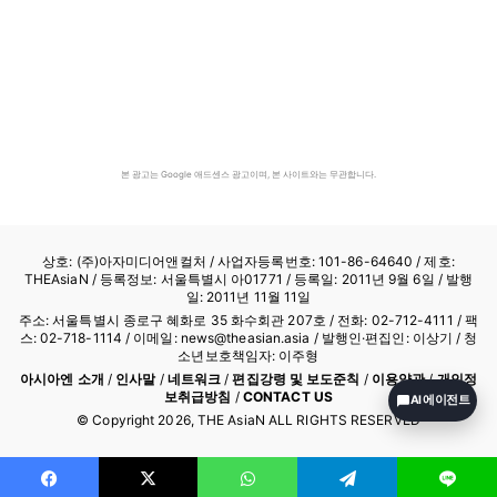
본 광고는 Google 애드센스 광고이며, 본 사이트와는 무관합니다.
상호: (주)아자미디어앤컬처 /
사업자등록번호: 101-86-64640
/ 제호:
THEAsiaN / 등록정보: 서울특별시 아01771 / 등록일: 2011년 9월 6일 / 발행
일: 2011년 11월 11일
주소: 서울특별시 종로구 혜화로 35 화수회관 207호 / 전화: 02-712-4111 /
팩
스: 02-718-1114
/ 이메일: news@theasian.asia / 발행인·편집인: 이상기 / 청
소년보호책임자: 이주형
아시아엔 소개
/
인사말
/
네트워크
/
편집강령 및 보도준칙
/
이용약관
/
개인정
보취급방침
/
CONTACT US
AI 에이전트
© Copyright
2026
, THE AsiaN ALL RIGHTS RESERVED