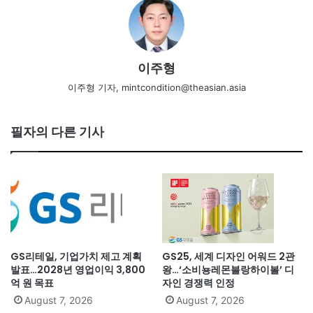
이주형
이주형 기자, mintcondition@theasian.asia
필자의 다른 기사
GS리테일, 기업가치 제고 계획
GS25, 세계 디자인 어워드 2관
발표…2028년 영업이익 3,800
왕…‘소비뇽레몬블랑하이볼’ 디
억 원 목표
자인 경쟁력 인정
August 7, 2026
August 7, 2026