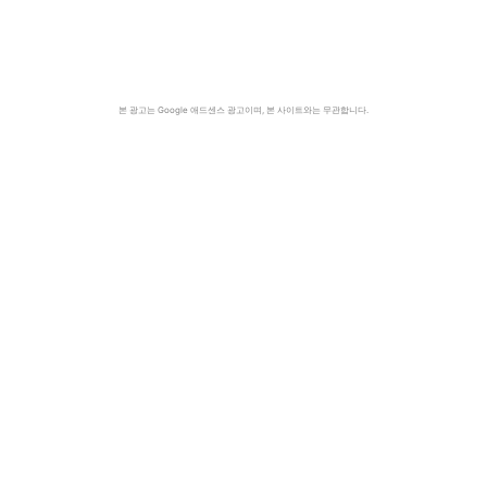
본 광고는 Google 애드센스 광고이며, 본 사이트와는 무관합니다.