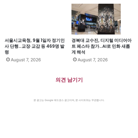
서울시교육청, 9월 1일자 정기인
경복대 교수진, 디지털 미디어아
사 단행…교장·교감 등 469명 발
트 페스타 참가…AI로 민화 새롭
령
게 해석
August 7, 2026
August 7, 2026
의견 남기기
본 광고는 Google 애드센스 광고이며, 본 사이트와는 무관합니다.