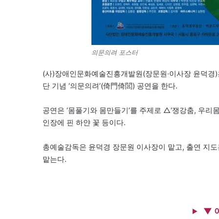
의문의려 포스터
(사)장애인문화예술진흥개발원(장문원·이사장 윤덕경)은 
단 기념 ‘의문의려’(倚門倚閭) 공연을 한다.
공연은 ‘몸풀기와 몸만들기’를 주제로 △‘쟁강춤, 우리몸과 마
인장에 핀 하얀 꽃 등이다.
총예술감독은 윤덕경 장문원 이사장이 맡고, 출연 지도
맡는다.
▼ 