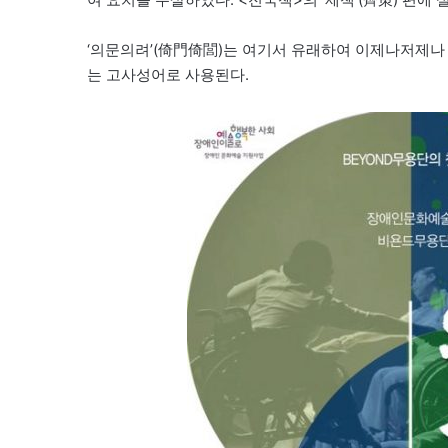
‘의문의려’(倚門倚閭)는 여기서 유래하여 이제나저제나
는 고사성어로 사용된다.