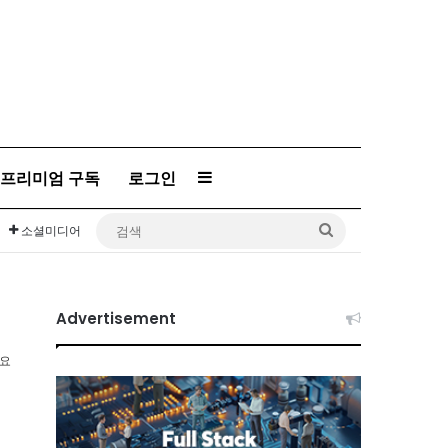
프리미엄 구독
로그인
Sidebar
검
소셜미디어
색
Advertisement
소요