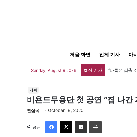
처음 화면
전체 기사
아
최신 기사
Sunday, August 9 2026
사회
비욘드무용단 첫 공연 “집 나간
편집국
October 18, 2020
Facebook
X
이메일
인쇄
공유