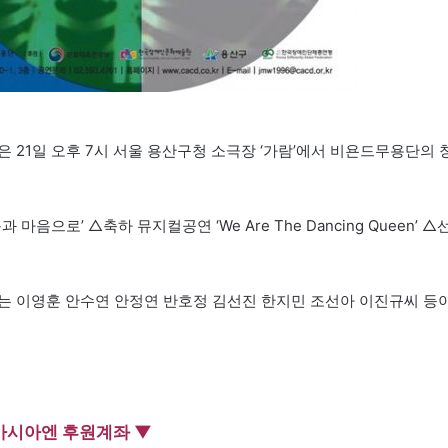
21일 오후 7시 서울 용산구청 소극장 ‘가람’에서 비욘드무용단의 
음으로’ △축하 뮤지컬공연 ‘We Are The Dancing Queen’ △
는 이영훈 안수연 안정연 반호정 김선진 한지민 조선아 이진규씨 등
아시아엔 후원계좌 ▼