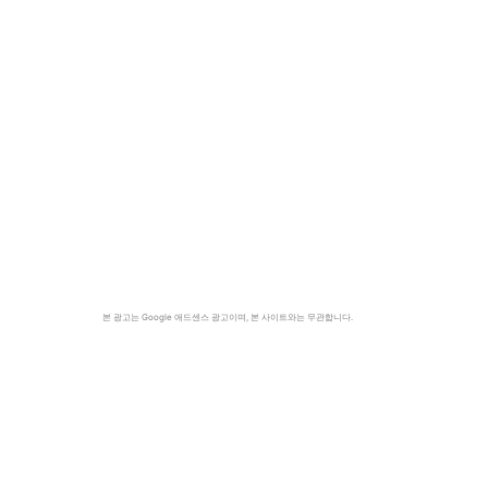
본 광고는 Google 애드센스 광고이며, 본 사이트와는 무관합니다.