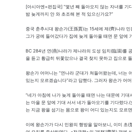
[아시아엔=편집국] “몇년 째 돌아오지 않는 자녀를 기
밤 늦게까지 안 와 초조해 본 적 있으신가요?”
중국 춘추시대 왕손가(王孫賈)는 15세에 제(齊)나라 
그가 궁에 들어갔다가 집에 늦게 돌아올 때면 문 앞에
BC 284년 연(燕)나라가 제나라의 도성 임치(臨淄)
을 듣고 황급히 뒤쫓았으나 결국 찾지 못하고 집으로 
왕손가 어머니는 “연나라 군대가 쳐들어왔는데, 너는 어
있는지 모르겠습니다”라고 답했다. 그러자 왕손가 어머
“네가 아침에 나가 늦게 돌아올 때면 나는 대문에 기대
는 마을 문 앞에 기대 서서 네가 돌아오기를 기다렸다.
는 지금 왕을 섬기는 몸으로 왕이 어디 있는지도 모르면
이에 왕손가가 다시 민왕의 행방을 알아보니, 이미 초
여 요치를 주살하였다. <전국책>의 ‘제책’(齊策) 편에 