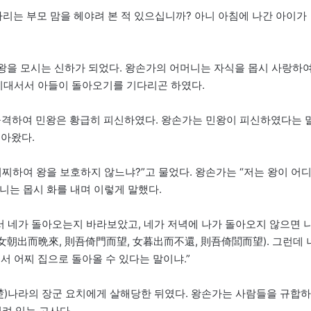
다리는 부모 맘을 헤야려 본 적 있으십니까? 아니 아침에 나간 아이가
민왕을 모시는 신하가 되었다. 왕손가의 어머니는 자식을 몹시 사랑하
 기대서서 아들이 돌아오기를 기다리곤 하였다.
를 공격하여 민왕은 황급히 피신하였다. 왕손가는 민왕이 피신하였다는 
돌아왔다.
찌하여 왕을 보호하지 않느냐?”고 물었다. 왕손가는 “저는 왕이 어
니는 몹시 화를 내며 이렇게 말했다.
서 네가 돌아오는지 바라보았고, 네가 저녁에 나가 돌아오지 않으면 
(女朝出而晩來, 則吾倚門而望, 女暮出而不還, 則吾倚閭而望). 그런데 
서 어찌 집으로 돌아올 수 있다는 말이냐.”
(楚)나라의 장군 요치에게 살해당한 뒤였다. 왕손가는 사람들을 규합하
실려 있는 고사다.