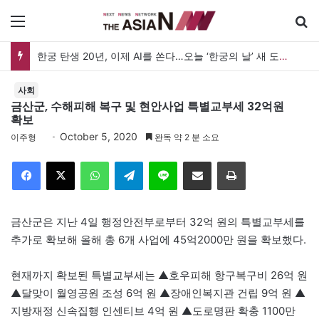
메뉴
한궁 탄생 20년, 이제 AI를 쏜다…오늘 ‘한궁의 날’ 새 도약 선언
사회
금산군, 수해피해 복구 및 현안사업 특별교부세 32억원
확보
October 5, 2020
이주형
완독 약 2 분 소요
Facebook
X
WhatsApp
Telegram
Line
이메일
인쇄
금산군은 지난 4일 행정안전부로부터 32억 원의 특별교부세를
추가로 확보해 올해 총 6개 사업에 45억2000만 원을 확보했다.
현재까지 확보된 특별교부세는 ▲호우피해 항구복구비 26억 원
▲달맞이 월영공원 조성 6억 원 ▲장애인복지관 건립 9억 원 ▲
지방재정 신속집행 인센티브 4억 원 ▲도로명판 확충 1100만