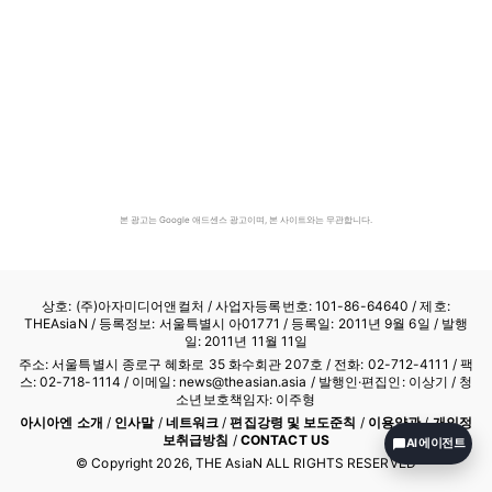
본 광고는 Google 애드센스 광고이며, 본 사이트와는 무관합니다.
상호: (주)아자미디어앤컬처 /
사업자등록번호: 101-86-64640
/ 제호:
THEAsiaN / 등록정보: 서울특별시 아01771 / 등록일: 2011년 9월 6일 / 발행
일: 2011년 11월 11일
주소: 서울특별시 종로구 혜화로 35 화수회관 207호 / 전화: 02-712-4111 /
팩
스: 02-718-1114
/ 이메일: news@theasian.asia / 발행인·편집인: 이상기 / 청
소년보호책임자: 이주형
아시아엔 소개
/
인사말
/
네트워크
/
편집강령 및 보도준칙
/
이용약관
/
개인정
보취급방침
/
CONTACT US
AI 에이전트
© Copyright
2026
, THE AsiaN ALL RIGHTS RESERVED