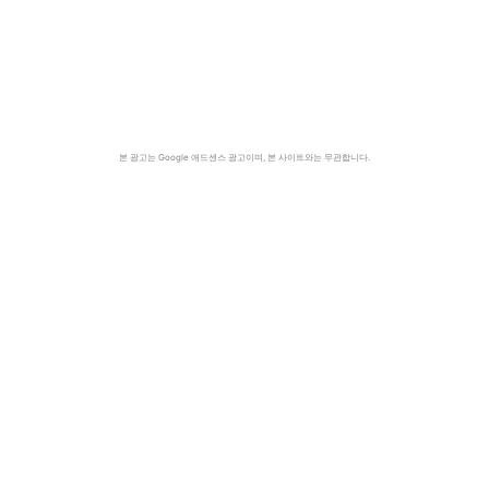
본 광고는 Google 애드센스 광고이며, 본 사이트와는 무관합니다.