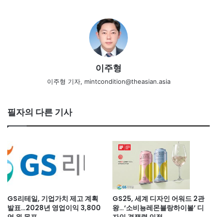
이주형
이주형 기자, mintcondition@theasian.asia
필자의 다른 기사
GS리테일, 기업가치 제고 계획
GS25, 세계 디자인 어워드 2관
발표…2028년 영업이익 3,800
왕…‘소비뇽레몬블랑하이볼’ 디
억 원 목표
자인 경쟁력 인정