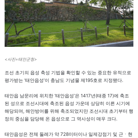
<사진=태안군청>
조선 초기의 읍성 축성 기법을 확인할 수 있는 중요한 유적으로
평가받는 ‘태안읍성’이 충남도 기념물 제195호로 지정됐다.
태안읍 남문리에 위치한 ‘태안읍성’은 1417년(태종 17)에 축조
된 성으로 조선시대에 축조된 읍성 가운데 상당히 이른 시기에
해당되며, 해안방어를 위해 축조되었지만 조선시대 초기부터 행
정의 중심을 담당해 온 읍성으로 그 역사성이 매우 크다.
태안읍성은 전체 둘레가 약 728미터이나 일제강점기 및 근ㆍ현