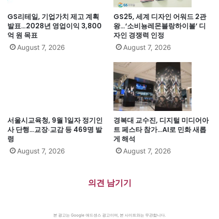
GS리테일, 기업가치 제고 계획
GS25, 세계 디자인 어워드 2관
발표…2028년 영업이익 3,800
왕…‘소비뇽레몬블랑하이볼’ 디
억 원 목표
자인 경쟁력 인정
August 7, 2026
August 7, 2026
서울시교육청, 9월 1일자 정기인
경복대 교수진, 디지털 미디어아
사 단행…교장·교감 등 469명 발
트 페스타 참가…AI로 민화 새롭
령
게 해석
August 7, 2026
August 7, 2026
의견 남기기
본 광고는 Google 애드센스 광고이며, 본 사이트와는 무관합니다.