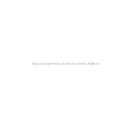
본 광고는 Google 애드센스 광고이며, 본 사이트와는 무관합니다.