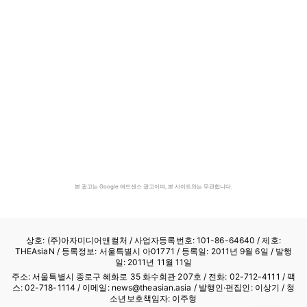
본 광고는 Google 애드센스 광고이며, 본 사이트와는 무관합니다.
상호: (주)아자미디어앤컬처 /
사업자등록번호: 101-86-64640
/ 제호:
THEAsiaN / 등록정보: 서울특별시 아01771 / 등록일: 2011년 9월 6일 / 발행
일: 2011년 11월 11일
주소: 서울특별시 종로구 혜화로 35 화수회관 207호 / 전화: 02-712-4111 /
팩
스: 02-718-1114
/ 이메일: news@theasian.asia / 발행인·편집인: 이상기 / 청
소년보호책임자: 이주형