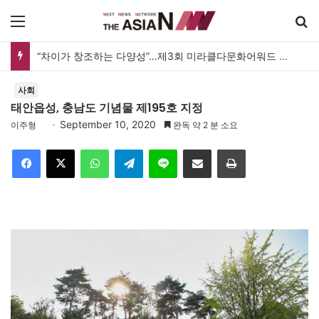
메뉴
“차이가 창조하는 다양성”…제3회 미라클다문화어워드 시상식
사회
태안읍성, 충남도 기념물 제195호 지정
September 10, 2020
이주형
완독 약 2 분 소요
Facebook
X
WhatsApp
Telegram
Line
이메일
인쇄