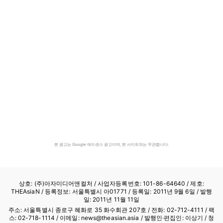
본 광고는 Google 애드센스 광고이며, 본 사이트와는 무관합니다.
상호: (주)아자미디어앤컬처 /
사업자등록번호: 101-86-64640
/ 제호:
THEAsiaN / 등록정보: 서울특별시 아01771 / 등록일: 2011년 9월 6일 / 발행
일: 2011년 11월 11일
주소: 서울특별시 종로구 혜화로 35 화수회관 207호 / 전화: 02-712-4111 /
팩
스: 02-718-1114
/ 이메일: news@theasian.asia / 발행인·편집인: 이상기 / 청