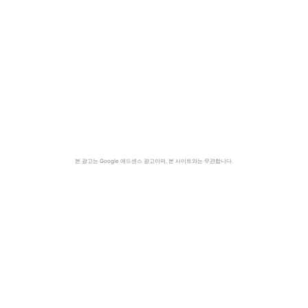
본 광고는 Google 애드센스 광고이며, 본 사이트와는 무관합니다.