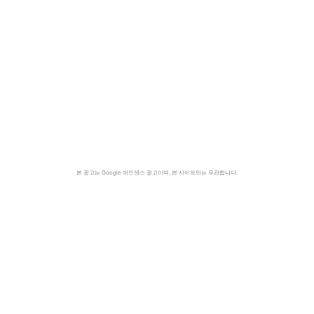
본 광고는 Google 애드센스 광고이며, 본 사이트와는 무관합니다.