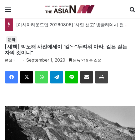
메뉴
[아시아라운드업 20260806] ‘사형 선고’ 방글라데시 전 총리, 도피국 인도서 연설
문화
[새책] 박노해 사진에세이 ‘길’···”두려워 마라, 길은 걷는
자의 것이니”
September 1, 2020
편집국
완독 약 9 분 소요
Facebook
X
WhatsApp
Telegram
Line
이메일
인쇄