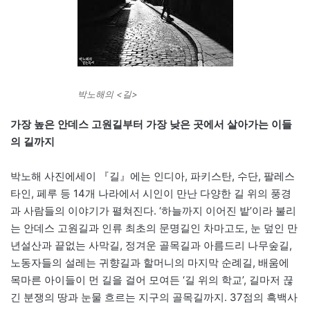
박노해의 <길>
가장 높은 안데스 고원길부터 가장 낮은 곳에서 살아가는 이들
의 길까지
박노해 사진에세이 『길』에는 인디아, 파키스탄, 수단, 팔레스
타인, 페루 등 14개 나라에서 시인이 만난 다양한 길 위의 풍경
과 사람들의 이야기가 펼쳐진다. ‘하늘까지 이어진 밭’이라 불리
는 안데스 고원길과 인류 최초의 문명길인 차마고도, 눈 덮인 만
년설산과 끝없는 사막길, 정겨운 골목길과 아름드리 나무숲길,
노동자들의 설레는 귀향길과 할머니의 마지막 순례길, 배움에
목마른 아이들이 먼 길을 걸어 모여든 ‘길 위의 학교’, 길마저 끊
긴 분쟁의 땅과 눈물 흐르는 지구의 골목길까지. 37점의 흑백사