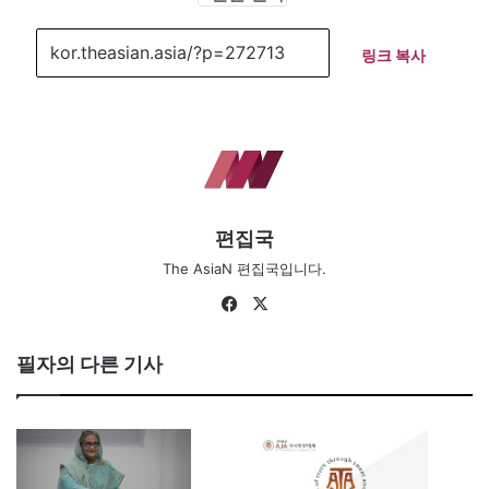
링크 복사
편집국
The AsiaN 편집국입니다.
Fa
X
ce
bo
필자의 다른 기사
ok