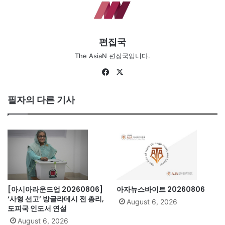
편집국
The AsiaN 편집국입니다.
Fa
X
ce
bo
필자의 다른 기사
ok
[아시아라운드업 20260806]
아자뉴스바이트 20260806
‘사형 선고’ 방글라데시 전 총리,
August 6, 2026
도피국 인도서 연설
August 6, 2026