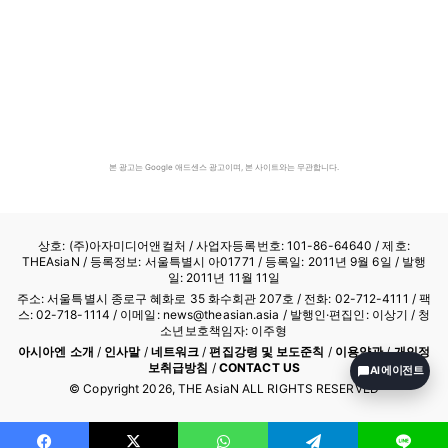
본 광고는 Google 애드센스 광고이며, 본 사이트와는 무관합니다.
상호: (주)아자미디어앤컬처 /
사업자등록번호: 101-86-64640
/ 제호:
THEAsiaN / 등록정보: 서울특별시 아01771 / 등록일: 2011년 9월 6일 / 발행
일: 2011년 11월 11일
주소: 서울특별시 종로구 혜화로 35 화수회관 207호 / 전화: 02-712-4111 /
팩
스: 02-718-1114
/ 이메일: news@theasian.asia / 발행인·편집인: 이상기 / 청
소년보호책임자: 이주형
아시아엔 소개
/
인사말
/
네트워크
/
편집강령 및 보도준칙
/
이용약관
/
개인정
보취급방침
/
CONTACT US
AI 에이전트
© Copyright
2026
, THE AsiaN ALL RIGHTS RESERVED