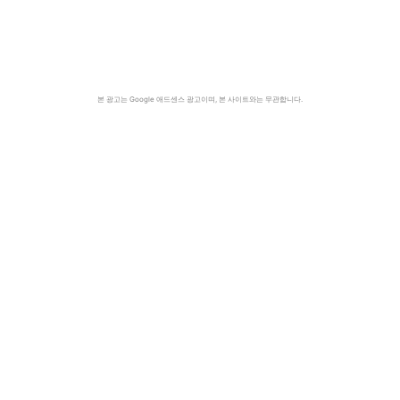
본 광고는 Google 애드센스 광고이며, 본 사이트와는 무관합니다.