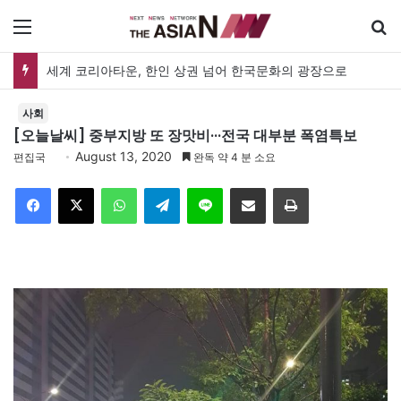
메뉴
공인 명예훼손 판결 첫 실증분석…김재형·권태상 교수, ‘공인 보도준칙’ 제안도
사회
[오늘날씨] 중부지방 또 장맛비···전국 대부분 폭염특보
August 13, 2020
편집국
완독 약 4 분 소요
Facebook
X
WhatsApp
Telegram
Line
이메일
인쇄