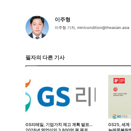
이주형
이주형 기자, mintcondition@theasian.asia
필자의 다른 기사
GS리테일, 기업가치 제고 계획 발표…
GS25, 세
2028년 영업이익 3,800억 원 목표
뇽레몬블랑하