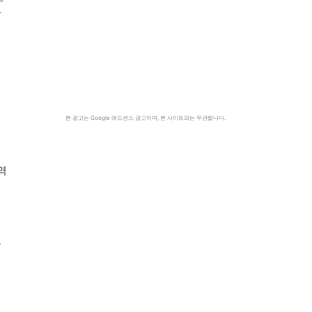
상
본 광고는 Google 애드센스 광고이며, 본 사이트와는 무관합니다.
역
로
성