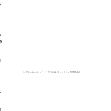
대
원
영
리
본 광고는 Google 애드센스 광고이며, 본 사이트와는 무관합니다.
소
을