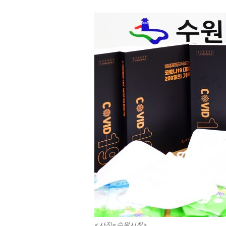
<사진=수원시청>