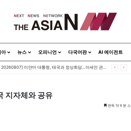
시아
뉴스
오피니언
다국어판
AI 에이전트
[아시아라운드업 20260807] 미얀마 대통령, 태국과 정상회담…아세안 관계개선 모색
국 지자체와 공유
완독 약 6 분 