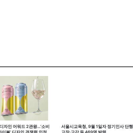
계 디자인 어워드 2관왕…‘소비
서울시교육청, 9월 1일자 정기인사 단행
이볼’ 디자인 경쟁력 인정
교장·교감 등 469명 발령