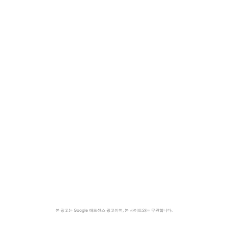
본 광고는 Google 애드센스 광고이며, 본 사이트와는 무관합니다.