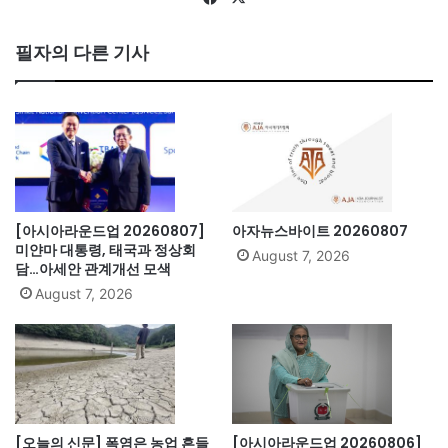
ce
bo
필자의 다른 기사
ok
[아시아라운드업 20260807]
아자뉴스바이트 20260807
미얀마 대통령, 태국과 정상회
August 7, 2026
담…아세안 관계개선 모색
August 7, 2026
[오늘의 신문] 폭염은 농업 흔들
[아시아라운드업 20260806]