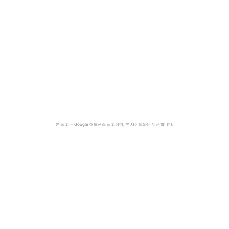
본 광고는 Google 애드센스 광고이며, 본 사이트와는 무관합니다.