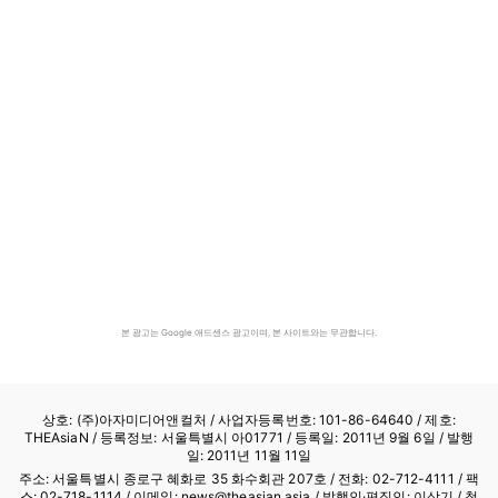
본 광고는 Google 애드센스 광고이며, 본 사이트와는 무관합니다.
상호: (주)아자미디어앤컬처 /
사업자등록번호: 101-86-64640
/ 제호:
THEAsiaN / 등록정보: 서울특별시 아01771 / 등록일: 2011년 9월 6일 / 발행
일: 2011년 11월 11일
주소: 서울특별시 종로구 혜화로 35 화수회관 207호 / 전화: 02-712-4111 /
팩
스: 02-718-1114
/ 이메일: news@theasian.asia / 발행인·편집인: 이상기 / 청