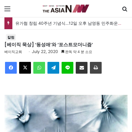
메뉴
유가협 창립 40주년 기념식…12일 오후 남영동 민주화운동기념관
칼럼
[베이직 묵상] ‘동성애’와 ‘포스트모더니즘’
July 22, 2020
베이직교회
완독 약 4 분 소요
Facebook
X
WhatsApp
Telegram
Line
이메일
인쇄