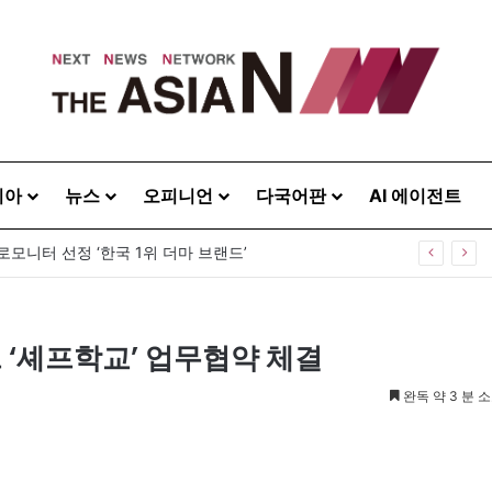
시아
뉴스
오피니언
다국어판
AI 에이전트
관 전략 통했다…패션·뷰티·푸드 거래액 50% 증가
 ‘셰프학교’ 업무협약 체결
완독 약 3 분 