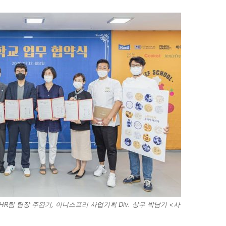
HR팀 팀장 주완기, 이니스프리 사업기획 Div. 상무 박남기 <사