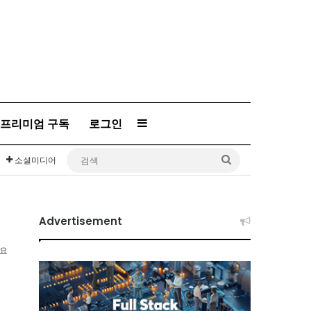
프리미엄 구독
로그인
Sidebar
검
소셜미디어
색
Advertisement
소요