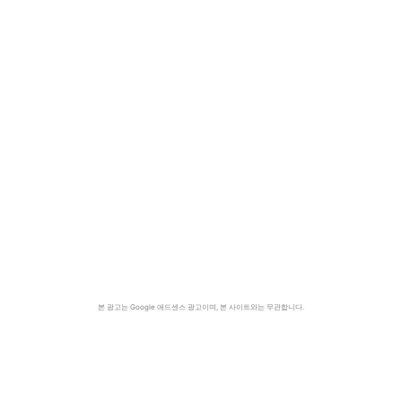
본 광고는 Google 애드센스 광고이며, 본 사이트와는 무관합니다.