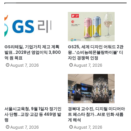
GS리테일, 기업가치 제고 계획
GS25, 세계 디자인 어워드 2관
발표…2028년 영업이익 3,800
왕…‘소비뇽레몬블랑하이볼’ 디
억 원 목표
자인 경쟁력 인정
August 7, 2026
August 7, 2026
서울시교육청, 9월 1일자 정기인
경복대 교수진, 디지털 미디어아
사 단행…교장·교감 등 469명 발
트 페스타 참가…AI로 민화 새롭
령
게 해석
August 7, 2026
August 7, 2026