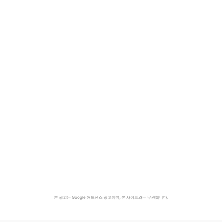
본 광고는 Google 애드센스 광고이며, 본 사이트와는 무관합니다.