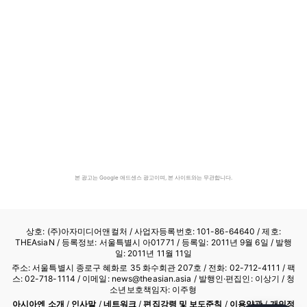
본 광고는 Google 애드센스 광고이며, 본 사이트와는 무관합니다.
상호: (주)아자미디어앤컬처 /
사업자등록번호: 101-86-64640
/ 제호:
THEAsiaN / 등록정보: 서울특별시 아01771 / 등록일: 2011년 9월 6일 / 발행
일: 2011년 11월 11일
주소: 서울특별시 종로구 혜화로 35 화수회관 207호 / 전화: 02-712-4111 /
팩
스: 02-718-1114
/ 이메일: news@theasian.asia / 발행인·편집인: 이상기 / 청
소년보호책임자: 이주형
아시아엔 소개
/
인사말
/
네트워크
/
편집강령 및 보도준칙
/
이용약관
/
개인정