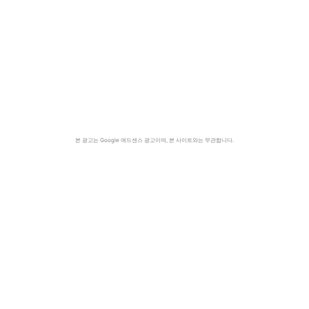
본 광고는 Google 애드센스 광고이며, 본 사이트와는 무관합니다.