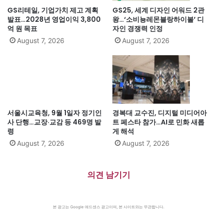
GS리테일, 기업가치 제고 계획
GS25, 세계 디자인 어워드 2관
발표…2028년 영업이익 3,800
왕…‘소비뇽레몬블랑하이볼’ 디
억 원 목표
자인 경쟁력 인정
August 7, 2026
August 7, 2026
서울시교육청, 9월 1일자 정기인
경복대 교수진, 디지털 미디어아
사 단행…교장·교감 등 469명 발
트 페스타 참가…AI로 민화 새롭
령
게 해석
August 7, 2026
August 7, 2026
의견 남기기
본 광고는 Google 애드센스 광고이며, 본 사이트와는 무관합니다.