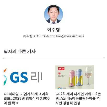
이주형
이주형 기자, mintcondition@theasian.asia
필자의 다른 기사
GS리테일, 기업가치 제고 계획
GS25, 세계 디자인 어워드 2관
발표…2028년 영업이익 3,800
왕…‘소비뇽레몬블랑하이볼’ 디
억 원 목표
자인 경쟁력 인정