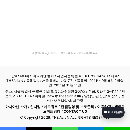
본 광고는 Google 애드센스 광고이며, 본 사이트와는 무관합니다.
상호: (주)아자미디어앤컬처 /
사업자등록번호: 101-86-64640
/ 제호:
THEAsiaN / 등록정보: 서울특별시 아01771 / 등록일: 2011년 9월 6일 / 발행
일: 2011년 11월 11일
주소: 서울특별시 종로구 혜화로 35 화수회관 207호 / 전화: 02-712-4111 /
팩
스: 02-718-1114
/ 이메일: news@theasian.asia / 발행인·편집인: 이상기 / 청
소년보호책임자: 이주형
아시아엔 소개
/
인사말
/
네트워크
/
편집강령 및 보도준칙
/
이용약관
/
개인정
보취급방침
/
CONTACT US
AI 에이전트
© Copyright
2026
, THE AsiaN ALL RIGHTS RESERVED