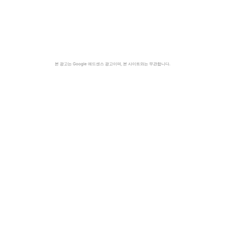
본 광고는 Google 애드센스 광고이며, 본 사이트와는 무관합니다.