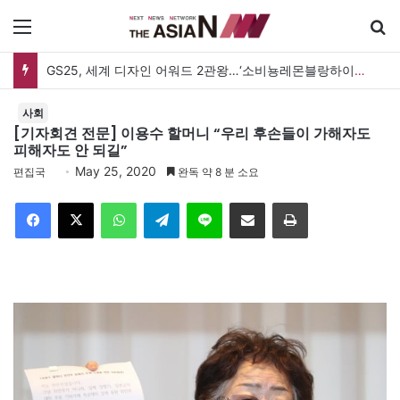
메뉴
GS25, 세계 디자인 어워드 2관왕…‘소비뇽레몬블랑하이볼’ 디자인 경쟁력 인정
사회
[기자회견 전문] 이용수 할머니 “우리 후손들이 가해자도
피해자도 안 되길”
May 25, 2020
편집국
완독 약 8 분 소요
Facebook
X
WhatsApp
Telegram
Line
이메일
인쇄