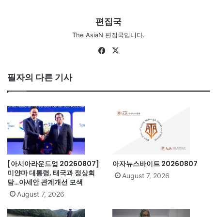
편집국
The AsiaN 편집국입니다.
Fa
X
ce
bo
필자의 다른 기사
ok
[아시아라운드업 20260807]
아자뉴스바이트 20260807
미얀마 대통령, 태국과 정상회
August 7, 2026
담…아세안 관계개선 모색
August 7, 2026