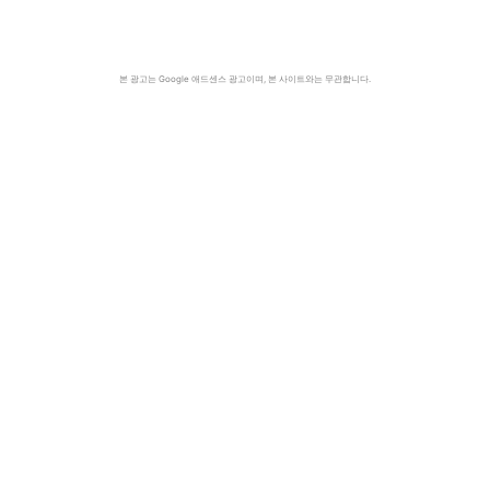
본 광고는 Google 애드센스 광고이며, 본 사이트와는 무관합니다.