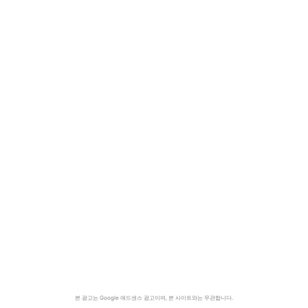
본 광고는 Google 애드센스 광고이며, 본 사이트와는 무관합니다.