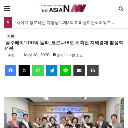
메뉴
“차이가 창조하는 다양성”…제3회 미라클다문화어워드 시상식
사회
‘공주페이’ 100억 돌파, 코로나19로 위축된 지역경제 활성화
선봉
May 18, 2020
이주형
완독 약 3 분 소요
Facebook
X
WhatsApp
Telegram
Line
이메일
인쇄