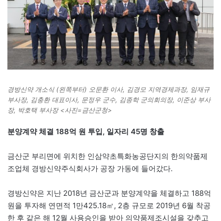
경방신약 개소식 (왼쪽부터) 오문환 이사, 김경모 지역경제과장, 임재규
부사장, 김충환 대표이사, 문정우 군수, 김종학 군의회의장, 이준상 부사
장, 박호택 부사장 <사진=금산군청>
분양계약 체결 188억 원 투입, 일자리 45명 창출
금산군 부리면에 위치한 인삼약초특화농공단지의 한의약품제
조업체 경방신약주식회사가 공장 가동에 들어갔다.
경방신약은 지난 2018년 금산군과 분양계약을 체결하고 188억
원을 투자해 연면적 1만425.18㎡, 2층 규모로 2019년 6월 착공
한 후 같은 해 12월 사용승인을 받아 의약품제조시설을 갖추고