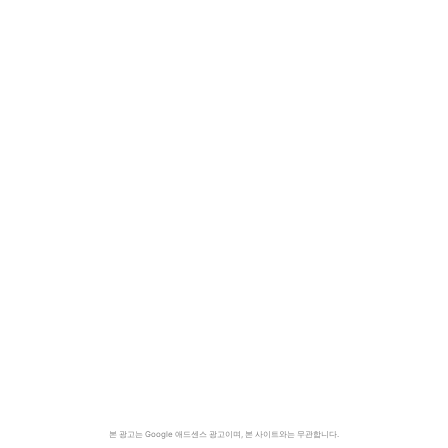
본 광고는 Google 애드센스 광고이며, 본 사이트와는 무관합니다.