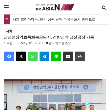
메뉴
세계 코리아타운, 한인 상권 넘어 한국문화의 광장으로
사회
금산인삼약초특화농공단지, 경방신약 금산공장 가동
May 15, 2020
이주형
완독 약 2 분 소요
Facebook
X
WhatsApp
Telegram
Line
이메일
인쇄