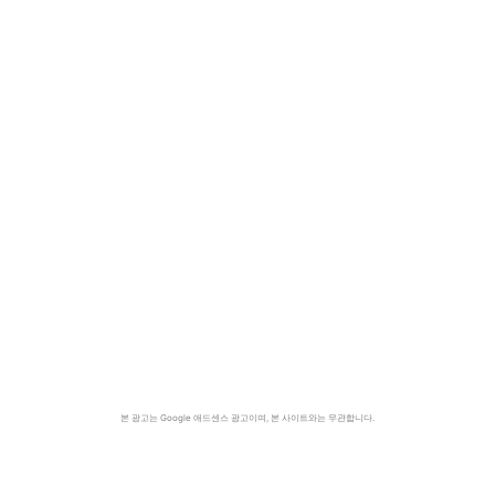
본 광고는 Google 애드센스 광고이며, 본 사이트와는 무관합니다.