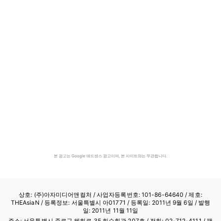
본 광고는 Google 애드센스 광고이며, 본 사이트와는 무관합니다.
상호: (주)아자미디어앤컬처 /
사업자등록번호: 101-86-64640
/ 제호:
THEAsiaN / 등록정보: 서울특별시 아01771 / 등록일: 2011년 9월 6일 / 발행
일: 2011년 11월 11일
주소: 서울특별시 종로구 혜화로 35 화수회관 207호 / 전화: 02-712-4111 /
팩