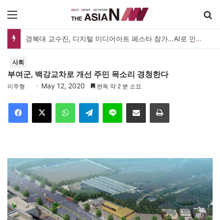
메뉴
경복대 교수진, 디지털 미디어아트 페스타 참가…AI로 민화 새롭게 해석
사회
부여군, 백강교차로 개선 주민 목소리 경청한다
May 12, 2020
이주형
완독 약 2 분 소요
Facebook
X
WhatsApp
Telegram
Line
이메일
인쇄