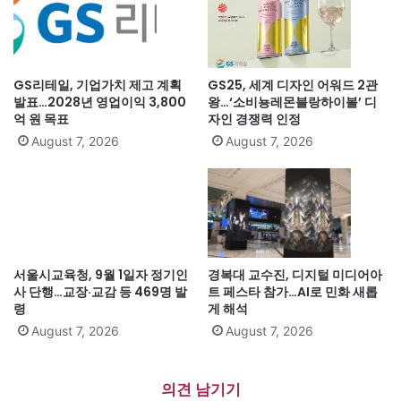
GS리테일, 기업가치 제고 계획
GS25, 세계 디자인 어워드 2관
발표…2028년 영업이익 3,800
왕…‘소비뇽레몬블랑하이볼’ 디
억 원 목표
자인 경쟁력 인정
August 7, 2026
August 7, 2026
서울시교육청, 9월 1일자 정기인
경복대 교수진, 디지털 미디어아
사 단행…교장·교감 등 469명 발
트 페스타 참가…AI로 민화 새롭
령
게 해석
August 7, 2026
August 7, 2026
의견 남기기