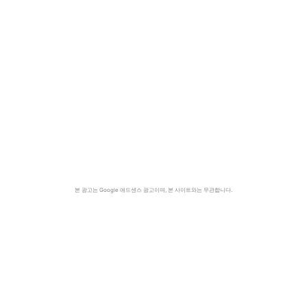
본 광고는 Google 애드센스 광고이며, 본 사이트와는 무관합니다.