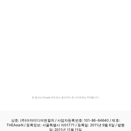
본 광고는 Google 애드센스 광고이며, 본 사이트와는 무관합니다.
상호: (주)아자미디어앤컬처 /
사업자등록번호: 101-86-64640
/ 제호:
THEAsiaN / 등록정보: 서울특별시 아01771 / 등록일: 2011년 9월 6일 / 발행
일: 2011년 11월 11일