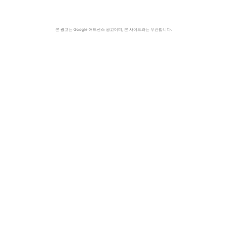
본 광고는 Google 애드센스 광고이며, 본 사이트와는 무관합니다.