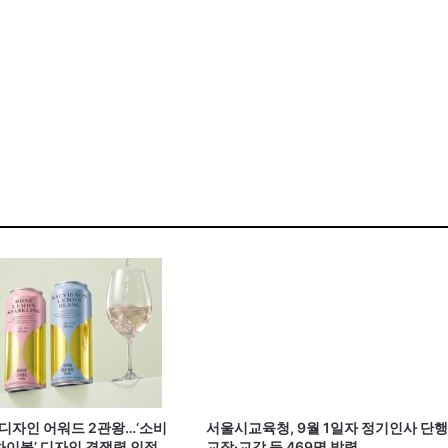
계 디자인 어워드 2관왕…‘소비
서울시교육청, 9월 1일자 정기인사 단행
이볼’ 디자인 경쟁력 인정
교장·교감 등 469명 발령