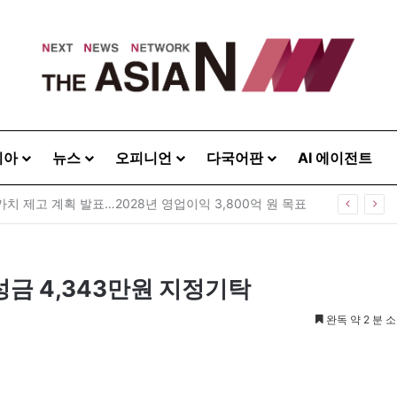
시아
뉴스
오피니언
다국어판
AI 에이전트
대한민국 정치여, 후비기 그만하라
성금 4,343만원 지정기탁
완독 약 2 분 