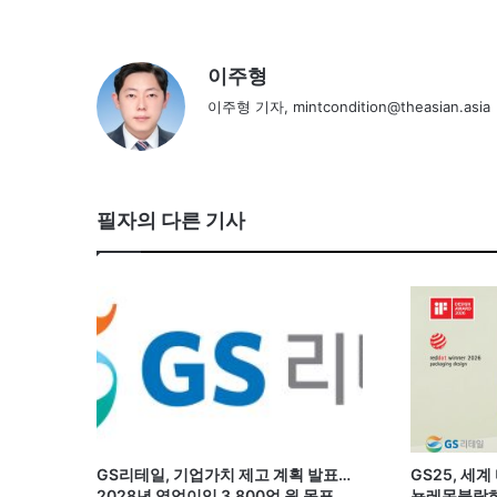
이주형
이주형 기자, mintcondition@theasian.asia
필자의 다른 기사
GS리테일, 기업가치 제고 계획 발표…
GS25, 세
2028년 영업이익 3,800억 원 목표
뇽레몬블랑하