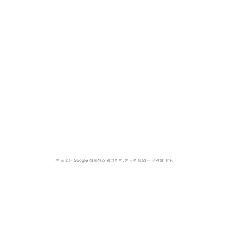
본 광고는 Google 애드센스 광고이며, 본 사이트와는 무관합니다.