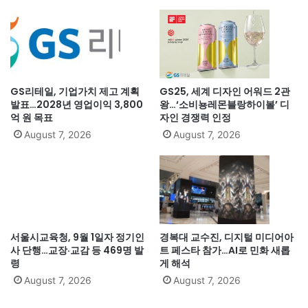
GS리테일, 기업가치 제고 계획
GS25, 세계 디자인 어워드 2관
발표…2028년 영업이익 3,800
왕…‘소비뇽레몬블랑하이볼’ 디
억 원 목표
자인 경쟁력 인정
August 7, 2026
August 7, 2026
서울시교육청, 9월 1일자 정기인
경복대 교수진, 디지털 미디어아
사 단행…교장·교감 등 469명 발
트 페스타 참가…AI로 민화 새롭
령
게 해석
August 7, 2026
August 7, 2026