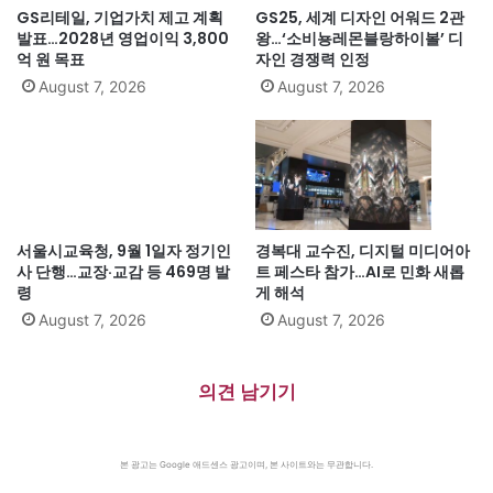
GS리테일, 기업가치 제고 계획
GS25, 세계 디자인 어워드 2관
발표…2028년 영업이익 3,800
왕…‘소비뇽레몬블랑하이볼’ 디
억 원 목표
자인 경쟁력 인정
August 7, 2026
August 7, 2026
서울시교육청, 9월 1일자 정기인
경복대 교수진, 디지털 미디어아
사 단행…교장·교감 등 469명 발
트 페스타 참가…AI로 민화 새롭
령
게 해석
August 7, 2026
August 7, 2026
의견 남기기
본 광고는 Google 애드센스 광고이며, 본 사이트와는 무관합니다.