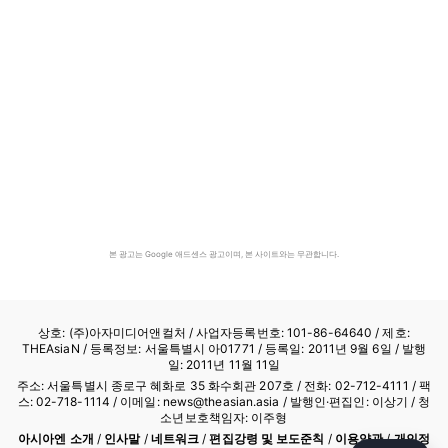
본 광고는 Google 애드센스 광고이며, 본 사이트와는 무관합니다.
상호: (주)아자미디어앤컬처 /
사업자등록번호: 101-86-64640
/ 제호:
THEAsiaN / 등록정보: 서울특별시 아01771 / 등록일: 2011년 9월 6일 / 발행
일: 2011년 11월 11일
주소: 서울특별시 종로구 혜화로 35 화수회관 207호 / 전화: 02-712-4111 /
팩
스: 02-718-1114
/ 이메일: news@theasian.asia / 발행인·편집인: 이상기 / 청
소년보호책임자: 이주형
아시아엔 소개
/
인사말
/
네트워크
/
편집강령 및 보도준칙
/
이용약관
/
개인정