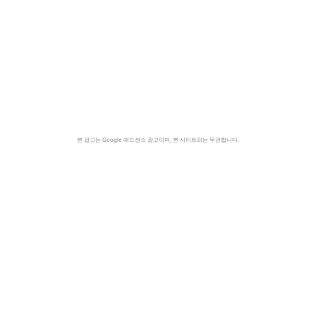
본 광고는 Google 애드센스 광고이며, 본 사이트와는 무관합니다.