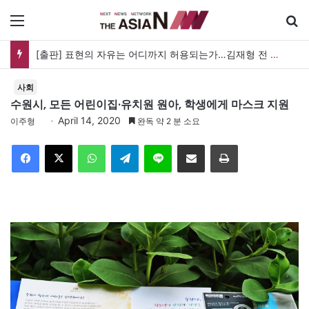
메뉴
[출판] 표현의 자유는 어디까지 허용되는가…김재형 전 대법관 ‘언론과 인격권’
사회
수원시, 모든 어린이집·유치원 원아, 학생에게 마스크 지원
April 14, 2020
이주형
완독 약 2 분 소요
Facebook
X
WhatsApp
Telegram
Line
이메일
인쇄