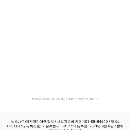
본 광고는 Google 애드센스 광고이며, 본 사이트와는 무관합니다.
상호: (주)아자미디어앤컬처 /
사업자등록번호: 101-86-64640
/ 제호:
THEAsiaN / 등록정보: 서울특별시 아01771 / 등록일: 2011년 9월 6일 / 발행