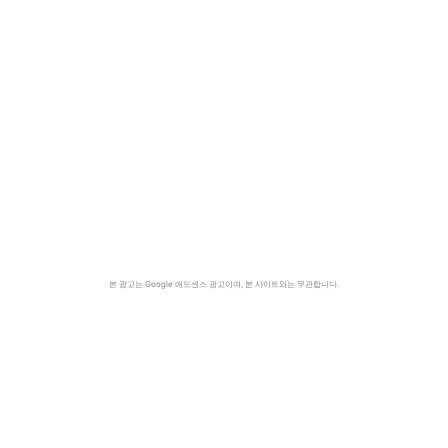
본 광고는 Google 애드센스 광고이며, 본 사이트와는 무관합니다.