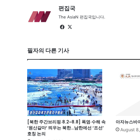
편집국
The AsiaN 편집국입니다.
Fa
X
ce
bo
필자의 다른 기사
ok
[북한 주간브리핑·8.2~8.8] 폭염·수해 속
아자뉴스바이트
‘원산갈마’ 띄우는 북한…남한에선 ‘조선’
August 8
호칭 논의