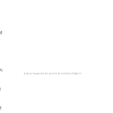
생
지
본 광고는 Google 애드센스 광고이며, 본 사이트와는 무관합니다.
로
른