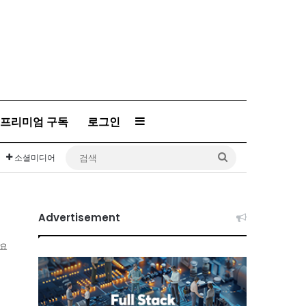
프리미엄 구독
로그인
Sidebar
검
소셜미디어
색
Advertisement
소요