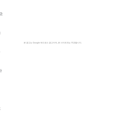
으
을
본 광고는 Google 애드센스 광고이며, 본 사이트와는 무관합니다.
운
가
그