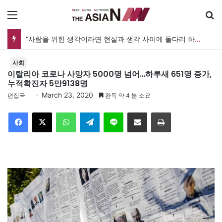
메뉴
“사람을 위한 생각이라면 현실과 생각 사이에 돌다리 하나는 놓아야 하지 않을까”
사회
이탈리아 코로나 사망자 5000명 넘어…하루새 651명 증가,
누적확진자 5만9138명
March 23, 2020
편집국
완독 약 4 분 소요
Facebook
X
WhatsApp
Telegram
Line
이메일
인쇄