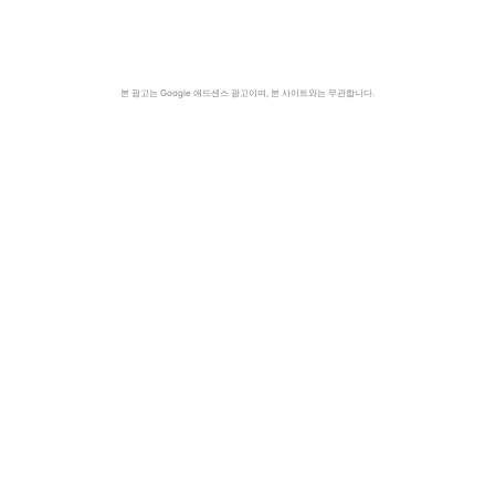
본 광고는 Google 애드센스 광고이며, 본 사이트와는 무관합니다.