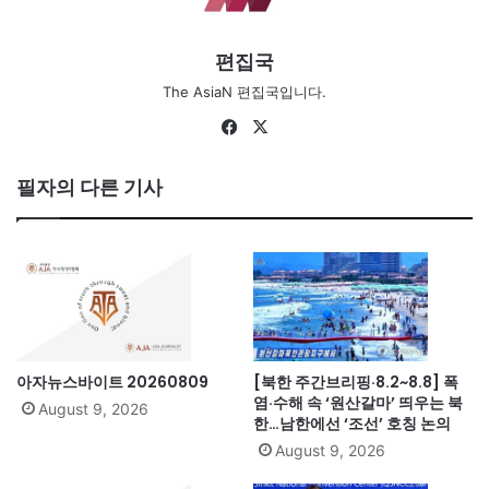
편집국
The AsiaN 편집국입니다.
Fa
X
ce
bo
필자의 다른 기사
ok
아자뉴스바이트 20260809
[북한 주간브리핑·8.2~8.8] 폭
염·수해 속 ‘원산갈마’ 띄우는 북
August 9, 2026
한…남한에선 ‘조선’ 호칭 논의
August 9, 2026