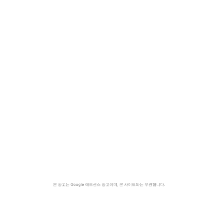
본 광고는 Google 애드센스 광고이며, 본 사이트와는 무관합니다.