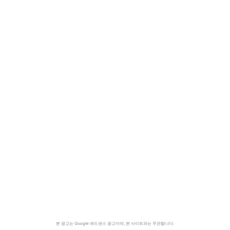
본 광고는 Google 애드센스 광고이며, 본 사이트와는 무관합니다.