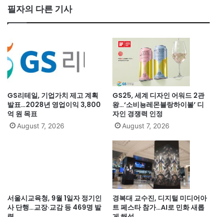
필자의 다른 기사
GS리테일, 기업가치 제고 계획
GS25, 세계 디자인 어워드 2관
발표…2028년 영업이익 3,800
왕…‘소비뇽레몬블랑하이볼’ 디
억 원 목표
자인 경쟁력 인정
August 7, 2026
August 7, 2026
서울시교육청, 9월 1일자 정기인
경복대 교수진, 디지털 미디어아
사 단행…교장·교감 등 469명 발
트 페스타 참가…AI로 민화 새롭
령
게 해석