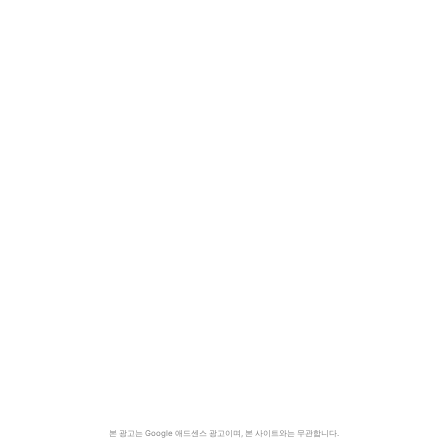
본 광고는 Google 애드센스 광고이며, 본 사이트와는 무관합니다.