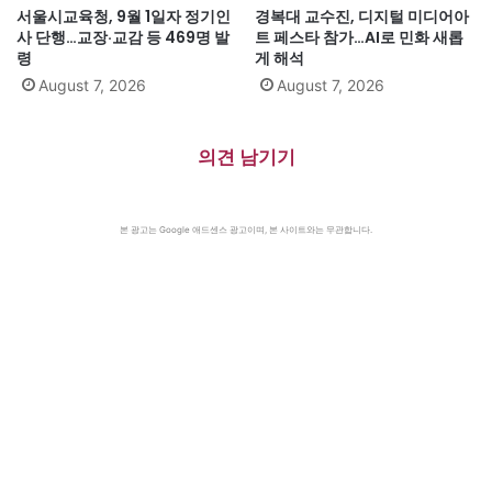
서울시교육청, 9월 1일자 정기인
경복대 교수진, 디지털 미디어아
사 단행…교장·교감 등 469명 발
트 페스타 참가…AI로 민화 새롭
령
게 해석
August 7, 2026
August 7, 2026
의견 남기기
본 광고는 Google 애드센스 광고이며, 본 사이트와는 무관합니다.