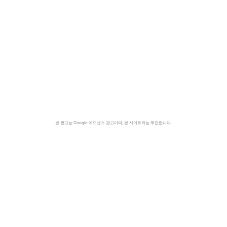
본 광고는 Google 애드센스 광고이며, 본 사이트와는 무관합니다.