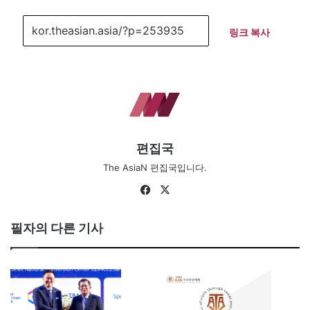
링크 복사
편집국
The AsiaN 편집국입니다.
Fa
X
ce
bo
필자의 다른 기사
ok