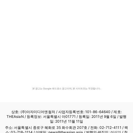
본 광고는 Google 애드센스 광고이며, 본 사이트와는 무관합니다.
상호: (주)아자미디어앤컬처 /
사업자등록번호: 101-86-64640
/ 제호:
THEAsiaN / 등록정보: 서울특별시 아01771 / 등록일: 2011년 9월 6일 / 발행
일: 2011년 11월 11일
주소: 서울특별시 종로구 혜화로 35 화수회관 207호 / 전화: 02-712-4111 /
팩
스: 02-718-1114
/ 이메일: news@theasian.asia / 발행인·편집인: 이상기 / 청