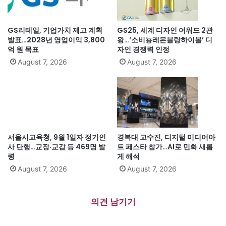
GS리테일, 기업가치 제고 계획
GS25, 세계 디자인 어워드 2관
발표…2028년 영업이익 3,800
왕…‘소비뇽레몬블랑하이볼’ 디
억 원 목표
자인 경쟁력 인정
August 7, 2026
August 7, 2026
서울시교육청, 9월 1일자 정기인
경복대 교수진, 디지털 미디어아
사 단행…교장·교감 등 469명 발
트 페스타 참가…AI로 민화 새롭
령
게 해석
August 7, 2026
August 7, 2026
의견 남기기