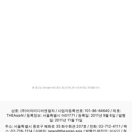
본 광고는 Google 애드센스 광고이며, 본 사이트와는 무관합니다.
상호: (주)아자미디어앤컬처 /
사업자등록번호: 101-86-64640
/ 제호:
THEAsiaN / 등록정보: 서울특별시 아01771 / 등록일: 2011년 9월 6일 / 발행
일: 2011년 11월 11일
주소: 서울특별시 종로구 혜화로 35 화수회관 207호 / 전화: 02-712-4111 /
팩
스: 02-718-1114
/ 이메일: news@theasian.asia / 발행인·편집인: 이상기 / 청