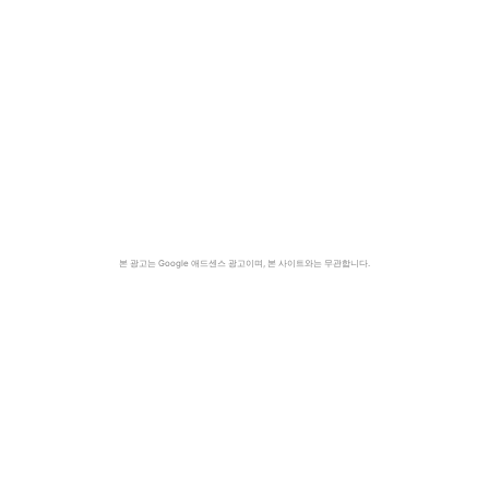
본 광고는 Google 애드센스 광고이며, 본 사이트와는 무관합니다.