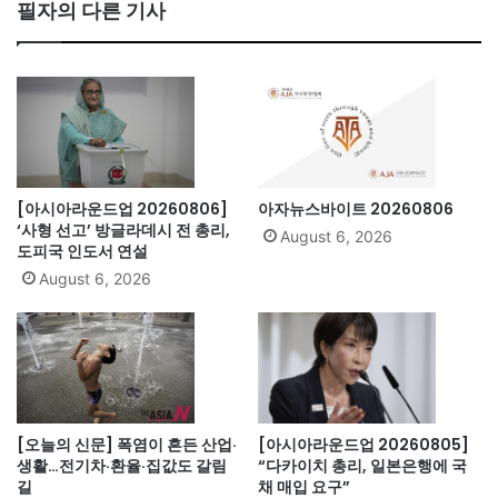
bo
필자의 다른 기사
ok
[아시아라운드업 20260806]
아자뉴스바이트 20260806
‘사형 선고’ 방글라데시 전 총리,
August 6, 2026
도피국 인도서 연설
August 6, 2026
[오늘의 신문] 폭염이 흔든 산업·
[아시아라운드업 20260805]
생활…전기차·환율·집값도 갈림
“다카이치 총리, 일본은행에 국
길
채 매입 요구”