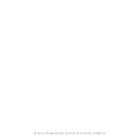
본 광고는 Google 애드센스 광고이며, 본 사이트와는 무관합니다.