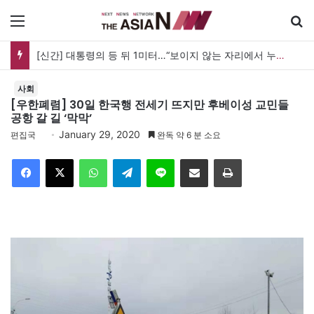
메뉴
세계 코리아타운, 한인 상권 넘어 한국문화의 광장으로
사회
[우한폐렴] 30일 한국행 전세기 뜨지만 후베이성 교민들
공항 갈 길 ‘막막’
January 29, 2020
편집국
완독 약 6 분 소요
Facebook
X
WhatsApp
Telegram
Line
이메일
인쇄