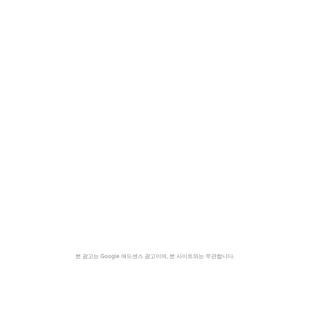
본 광고는 Google 애드센스 광고이며, 본 사이트와는 무관합니다.