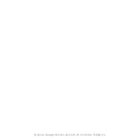
본 광고는 Google 애드센스 광고이며, 본 사이트와는 무관합니다.