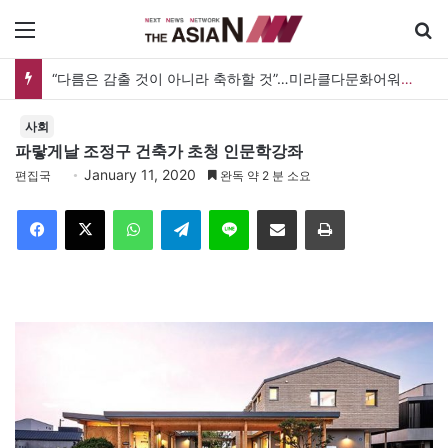
메뉴
“다름은 감출 것이 아니라 축하할 것”…미라클다문화어워드가 그리는 ‘공존’의 미래
사회
파랗게날 조정구 건축가 초청 인문학강좌
January 11, 2020
편집국
완독 약 2 분 소요
Facebook
X
WhatsApp
Telegram
Line
이메일
인쇄