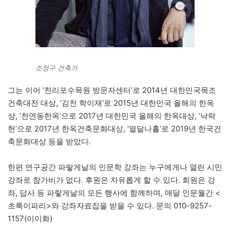
조정구 건축가
그는 이어 ‘천리포수목원 방문자센터’로 2014년 대한민국목조
건축대전 대상, ‘김천 학이재’로 2015년 대한민국 올해의 한옥
상, ‘천연동한옥’으로 2017년 대한민국 올해의 한옥대상, ‘낙락
헌’으로 2017년 한옥건축문화대상, ‘열달나흘’로 2019년 한국건
축문화대상 등을 받았다.
한편 연구공간 파랗게날의 인문학 강좌는 누구에게나 열린 시민
강좌로 참가비가 없다. 후원은 자유롭게 할 수 있다. 회원은 강
좌, 답사 등 파랗게날의 모든 행사에 함께하며, 매달 인문월간 <
초록이파리>와 강좌자료집을 받을 수 있다. 문의 010-9257-
1157(이이화)