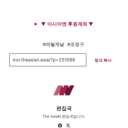
▼ 아시아엔 후원계좌 ▼
파랗게날
조정구
링크 복사
편집국
The AsiaN 편집국입니다.
Fa
X