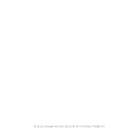
본 광고는 Google 애드센스 광고이며, 본 사이트와는 무관합니다.