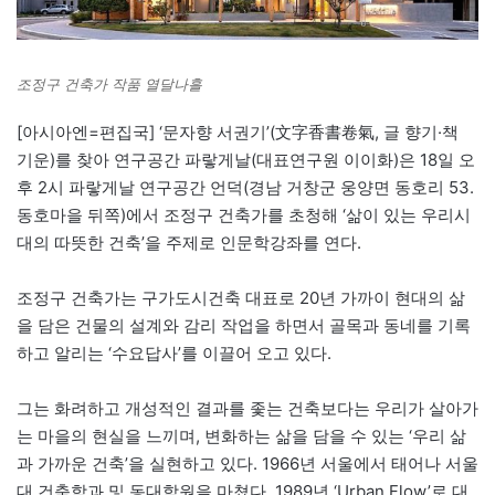
조정구 건축가 작품 열달나흘
[아시아엔=편집국] ‘문자향 서권기’(文字香書卷氣, 글 향기·책
기운)를 찾아 연구공간 파랗게날(대표연구원 이이화)은 18일 오
후 2시 파랗게날 연구공간 언덕(경남 거창군 웅양면 동호리 53.
동호마을 뒤쪽)에서 조정구 건축가를 초청해 ‘삶이 있는 우리시
대의 따뜻한 건축’을 주제로 인문학강좌를 연다.
조정구 건축가는 구가도시건축 대표로 20년 가까이 현대의 삶
을 담은 건물의 설계와 감리 작업을 하면서 골목과 동네를 기록
하고 알리는 ‘수요답사’를 이끌어 오고 있다.
그는 화려하고 개성적인 결과를 좇는 건축보다는 우리가 살아가
는 마을의 현실을 느끼며, 변화하는 삶을 담을 수 있는 ‘우리 삶
과 가까운 건축’을 실현하고 있다. 1966년 서울에서 태어나 서울
대 건축학과 및 동대학원을 마쳤다. 1989년 ‘Urban Flow’로 대