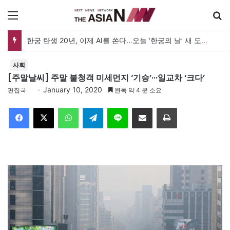
메뉴
한궁 탄생 20년, 이제 AI를 쏜다…오늘 ‘한궁의 날’ 새 도약 선언
사회
[주말날씨] 주말 불청객 미세먼지 ‘기승’···일교차 ‘크다’
January 10, 2020
편집국
완독 약 4 분 소요
Facebook
X
WhatsApp
Telegram
Line
이메일
인쇄