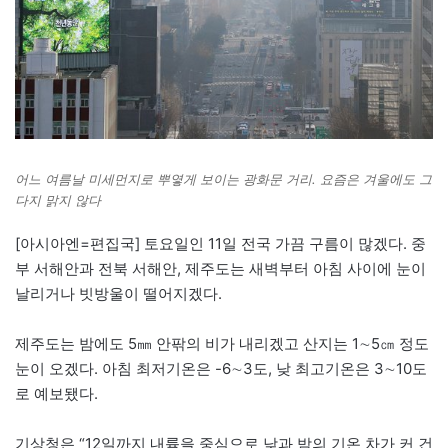
어느 여름날 미세먼지로 뿌옇게 보이는 광화문 거리. 요즘은 겨울에도 그
다지 맑지 않다
[아시아엔=편집국] 토요일인 11일 전국 가끔 구름이 많겠다. 중
부 서해안과 전북 서해안, 제주도는 새벽부터 아침 사이에 눈이
날리거나 빗방울이 떨어지겠다.
제주도는 밤에도 5㎜ 안팎의 비가 내리겠고 산지는 1∼5㎝ 정도
눈이 오겠다. 아침 최저기온은 -6∼3도, 낮 최고기온은 3∼10도
로 예보됐다.
기상청은 “12일까지 내륙을 중심으로 낮과 밤의 기온 차가 커 건