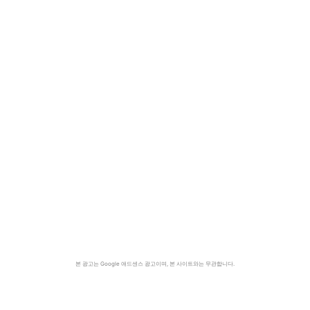
본 광고는 Google 애드센스 광고이며, 본 사이트와는 무관합니다.