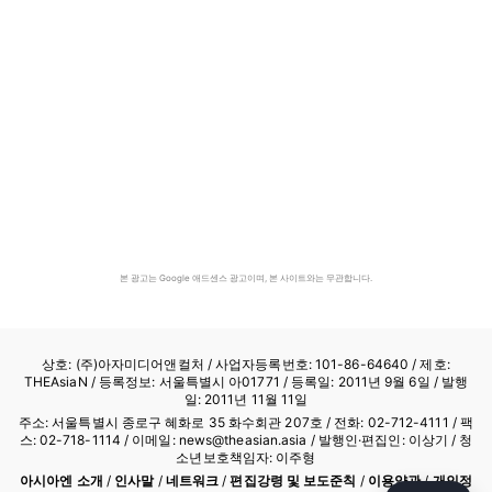
본 광고는 Google 애드센스 광고이며, 본 사이트와는 무관합니다.
상호: (주)아자미디어앤컬처 /
사업자등록번호: 101-86-64640
/ 제호:
THEAsiaN / 등록정보: 서울특별시 아01771 / 등록일: 2011년 9월 6일 / 발행
일: 2011년 11월 11일
주소: 서울특별시 종로구 혜화로 35 화수회관 207호 / 전화: 02-712-4111 /
팩
스: 02-718-1114
/ 이메일: news@theasian.asia / 발행인·편집인: 이상기 / 청
소년보호책임자: 이주형
아시아엔 소개
/
인사말
/
네트워크
/
편집강령 및 보도준칙
/
이용약관
/
개인정