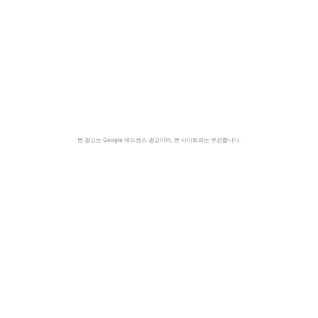
본 광고는 Google 애드센스 광고이며, 본 사이트와는 무관합니다.