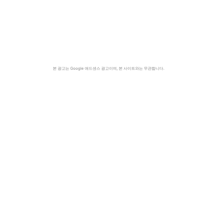
본 광고는 Google 애드센스 광고이며, 본 사이트와는 무관합니다.