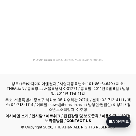
본 광고는 Google 애드센스 광고이며, 본 사이트와는 무관합니다.
상호: (주)아자미디어앤컬처 /
사업자등록번호: 101-86-64640
/ 제호:
THEAsiaN / 등록정보: 서울특별시 아01771 / 등록일: 2011년 9월 6일 / 발행
일: 2011년 11월 11일
주소: 서울특별시 종로구 혜화로 35 화수회관 207호 / 전화: 02-712-4111 /
팩
스: 02-718-1114
/ 이메일: news@theasian.asia / 발행인·편집인: 이상기 / 청
소년보호책임자: 이주형
아시아엔 소개
/
인사말
/
네트워크
/
편집강령 및 보도준칙
/
이용약관
/
개인정
보취급방침
/
CONTACT US
AI 에이전트
© Copyright
2026
, THE AsiaN ALL RIGHTS RESERVED