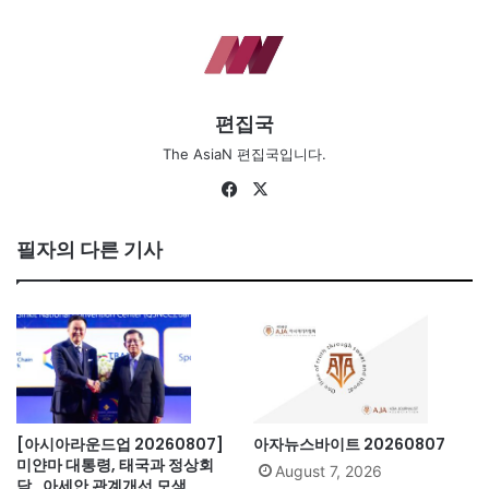
편집국
The AsiaN 편집국입니다.
Fa
X
ce
bo
필자의 다른 기사
ok
[아시아라운드업 20260807]
아자뉴스바이트 20260807
미얀마 대통령, 태국과 정상회
August 7, 2026
담…아세안 관계개선 모색