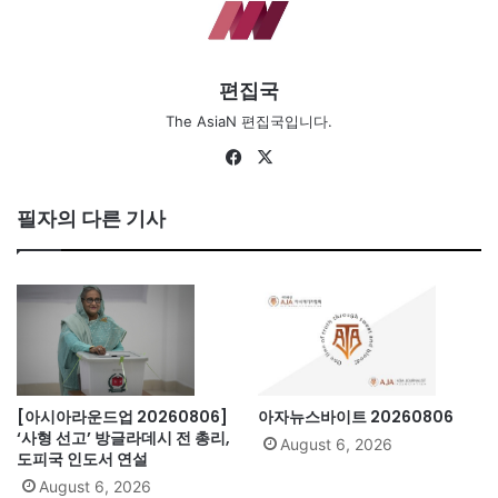
편집국
The AsiaN 편집국입니다.
Fa
X
ce
bo
필자의 다른 기사
ok
[아시아라운드업 20260806]
아자뉴스바이트 20260806
‘사형 선고’ 방글라데시 전 총리,
August 6, 2026
도피국 인도서 연설
August 6, 2026