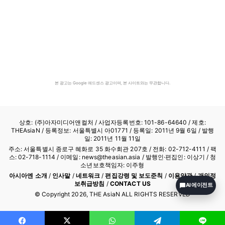
본 광고는 Google 애드센스 광고이며, 본 사이트와는 무관합니다.
상호: (주)아자미디어앤컬처 /
사업자등록번호: 101-86-64640
/ 제호:
THEAsiaN / 등록정보: 서울특별시 아01771 / 등록일: 2011년 9월 6일 / 발행
일: 2011년 11월 11일
주소: 서울특별시 종로구 혜화로 35 화수회관 207호 / 전화: 02-712-4111 /
팩
스: 02-718-1114
/ 이메일: news@theasian.asia / 발행인·편집인: 이상기 / 청
소년보호책임자: 이주형
아시아엔 소개
/
인사말
/
네트워크
/
편집강령 및 보도준칙
/
이용약관
/
개인정
보취급방침
/
CONTACT US
AI 에이전트
© Copyright
2026
, THE AsiaN ALL RIGHTS RESERVED