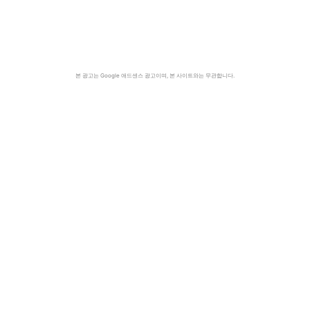
본 광고는 Google 애드센스 광고이며, 본 사이트와는 무관합니다.