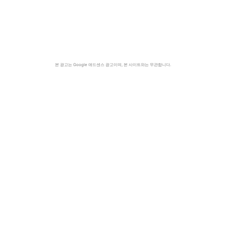
본 광고는 Google 애드센스 광고이며, 본 사이트와는 무관합니다.