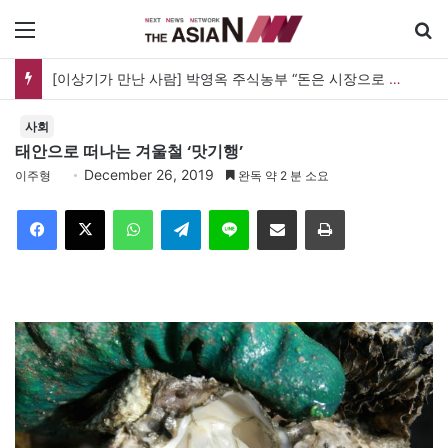
메뉴
[이상기가 만난 사람] 박영옥 주식농부 “돈은 시장으로 갔지만, 투자는 사라지고 거래만 남았다”
사회
태안으로 떠나는 겨울철 ‘맛기행’
December 26, 2019
이주형
완독 약 2 분 소요
Facebook
X
WhatsApp
Telegram
Line
이메일
인쇄