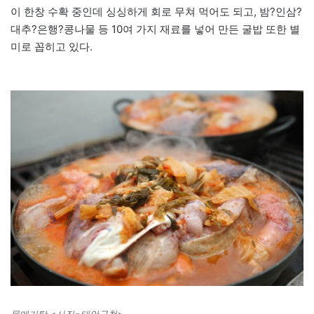
이 한창 수확 중인데 싱싱하게 회로 무쳐 먹어도 되고, 밤?인삼?
대추?은행?콩나물 등 10여 가지 재료를 넣어 만든 굴밥 또한 별
미로 꼽히고 있다.
물메기탕 <사진=태안군청>