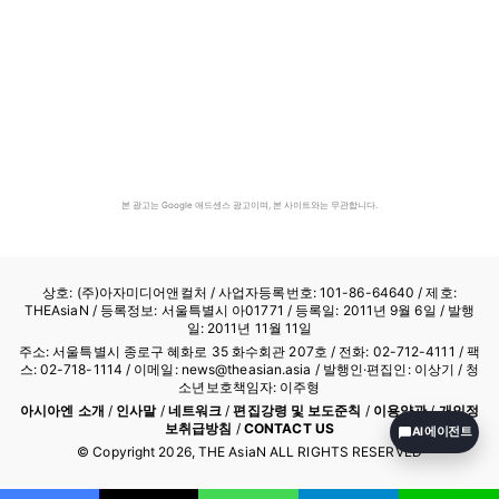
본 광고는 Google 애드센스 광고이며, 본 사이트와는 무관합니다.
상호: (주)아자미디어앤컬처 /
사업자등록번호: 101-86-64640
/ 제호:
THEAsiaN / 등록정보: 서울특별시 아01771 / 등록일: 2011년 9월 6일 / 발행
일: 2011년 11월 11일
주소: 서울특별시 종로구 혜화로 35 화수회관 207호 / 전화: 02-712-4111 /
팩
스: 02-718-1114
/ 이메일: news@theasian.asia / 발행인·편집인: 이상기 / 청
소년보호책임자: 이주형
아시아엔 소개
/
인사말
/
네트워크
/
편집강령 및 보도준칙
/
이용약관
/
개인정
보취급방침
/
CONTACT US
AI 에이전트
© Copyright
2026
, THE AsiaN ALL RIGHTS RESERVED