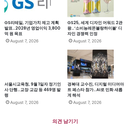
GS리테일, 기업가치 제고 계획
GS25, 세계 디자인 어워드 2관
발표…2028년 영업이익 3,800
왕…‘소비뇽레몬블랑하이볼’ 디
억 원 목표
자인 경쟁력 인정
August 7, 2026
August 7, 2026
서울시교육청, 9월 1일자 정기인
경복대 교수진, 디지털 미디어아
사 단행…교장·교감 등 469명 발
트 페스타 참가…AI로 민화 새롭
령
게 해석
August 7, 2026
August 7, 2026
의견 남기기