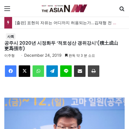
메뉴
[출판] 표현의 자유는 어디까지 허용되는가…김재형 전 대법관 ‘언론과 인격권’
사회
공주시 2020년 시정화두 ‘적토성산 갱위강시’(積土成山
更爲强市)
December 24, 2019
이주형
완독 약 3 분 소요
Facebook
X
WhatsApp
Telegram
Line
이메일
인쇄