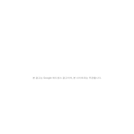
본 광고는 Google 애드센스 광고이며, 본 사이트와는 무관합니다.