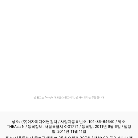
본 광고는 Google 애드센스 광고이며, 본 사이트와는 무관합니다.
상호: (주)아자미디어앤컬처 /
사업자등록번호: 101-86-64640
/ 제호:
THEAsiaN / 등록정보: 서울특별시 아01771 / 등록일: 2011년 9월 6일 / 발행
일: 2011년 11월 11일
주소: 서울특별시 종로구 혜화로 35 화수회관 207호 / 전화: 02-712-4111 /
팩