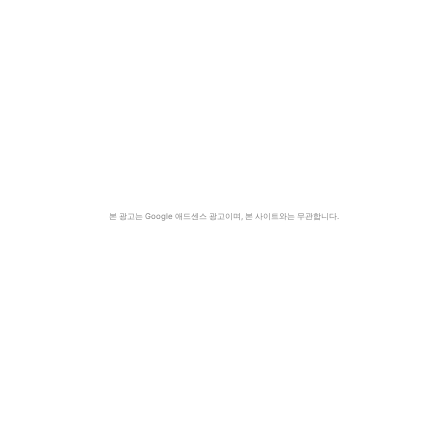
본 광고는 Google 애드센스 광고이며, 본 사이트와는 무관합니다.