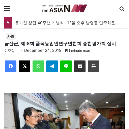
메뉴
유가협 창립 40주년 기념식…12일 오후 남영동 민주화운동기념관
사회
금산군, 제18회 품목농업인연구연합회 종합평가회 실시
December 24, 2019
이주형
1 minute read
Facebook
X
WhatsApp
Telegram
Line
이메일
인쇄