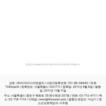
본 광고는 Google 애드센스 광고이며, 본 사이트와는 무관합니다.
상호: (주)아자미디어앤컬처 /
사업자등록번호: 101-86-64640
/ 제호:
THEAsiaN / 등록정보: 서울특별시 아01771 / 등록일: 2011년 9월 6일 / 발행
일: 2011년 11월 11일
주소: 서울특별시 종로구 혜화로 35 화수회관 207호 / 전화: 02-712-4111 /
팩
스: 02-718-1114
/ 이메일: news@theasian.asia / 발행인·편집인: 이상기 / 청
소년보호책임자: 이주형