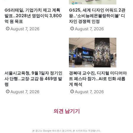
GS리테일, 기업가치 제고 계획
GS25, 세계 디자인 어워드 2관
발표…2028년 영업이익 3,800
왕…‘소비뇽레몬블랑하이볼’ 디
억 원 목표
자인 경쟁력 인정
August 7, 2026
August 7, 2026
서울시교육청, 9월 1일자 정기인
경복대 교수진, 디지털 미디어아
사 단행…교장·교감 등 469명 발
트 페스타 참가…AI로 민화 새롭
령
게 해석
August 7, 2026
August 7, 2026
의견 남기기
본 광고는 Google 애드센스 광고이며, 본 사이트와는 무관합니다.