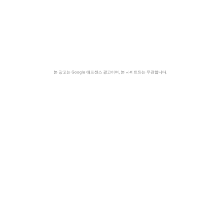
본 광고는 Google 애드센스 광고이며, 본 사이트와는 무관합니다.