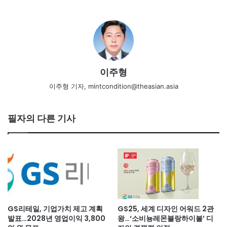
이주형
이주형 기자, mintcondition@theasian.asia
필자의 다른 기사
GS리테일, 기업가치 제고 계획
GS25, 세계 디자인 어워드 2관
발표…2028년 영업이익 3,800
왕…‘소비뇽레몬블랑하이볼’ 디