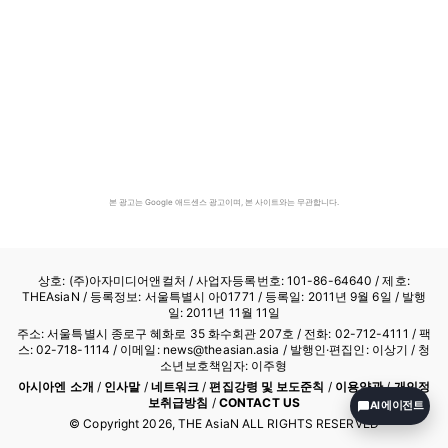
본 광고는 Google 애드센스 광고이며, 본 사이트와는 무관합니다.
상호: (주)아자미디어앤컬처 /
사업자등록번호: 101-86-64640
/ 제호:
THEAsiaN / 등록정보: 서울특별시 아01771 / 등록일: 2011년 9월 6일 / 발행
일: 2011년 11월 11일
주소: 서울특별시 종로구 혜화로 35 화수회관 207호 / 전화: 02-712-4111 /
팩
스: 02-718-1114
/ 이메일: news@theasian.asia / 발행인·편집인: 이상기 / 청
소년보호책임자: 이주형
아시아엔 소개
/
인사말
/
네트워크
/
편집강령 및 보도준칙
/
이용약관
/
개인정
보취급방침
/
CONTACT US
AI 에이전트
© Copyright
2026
, THE AsiaN ALL RIGHTS RESERVED