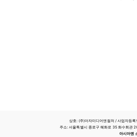
상호: (주)아자미디어앤컬처 /
사업자등록번호
주소: 서울특별시 종로구 혜화로 35 화수회관 207호 
아시아엔 