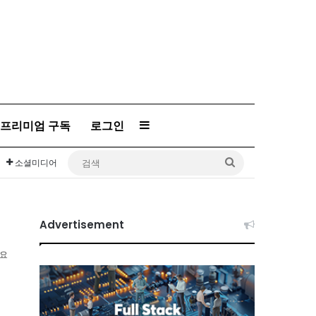
프리미엄 구독
로그인
Sidebar
검
소셜미디어
색
Advertisement
소요