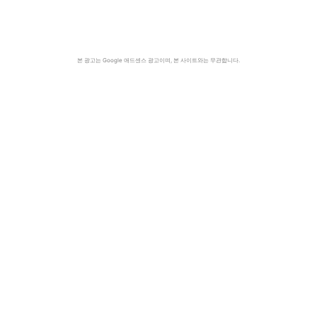
본 광고는 Google 애드센스 광고이며, 본 사이트와는 무관합니다.