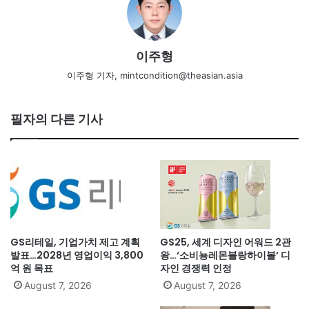
이주형
이주형 기자, mintcondition@theasian.asia
필자의 다른 기사
GS리테일, 기업가치 제고 계획
GS25, 세계 디자인 어워드 2관
발표…2028년 영업이익 3,800
왕…‘소비뇽레몬블랑하이볼’ 디
억 원 목표
자인 경쟁력 인정
August 7, 2026
August 7, 2026