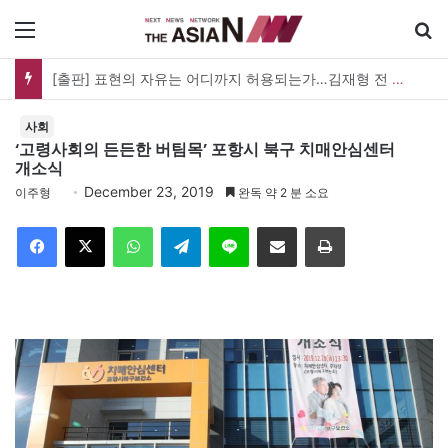
메뉴
[출판] 표현의 자유는 어디까지 허용되는가…김재형 전 대법관 ‘언론과 인격권’
사회
‘고령사회의 든든한 버팀목’ 포항시 북구 치매안심센터
개소식
December 23, 2019
이주형
완독 약 2 분 소요
Facebook
X
WhatsApp
Telegram
Line
이메일
인쇄