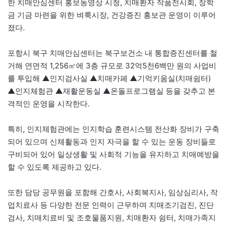
한 치매안심센터 홍보동영상 시청, 치매환자 작품전시회, 장학
금 기금 마련을 위한 벼룩시장, 건강증진 홍보관 운영이 이루어
졌다.
포항시 북구 치매안심센터는 북구보건소 내 통합증진센터를 철
거해 연면적 1,256㎡에 3층 규모로 32억5천6백만 원의 사업비
를 투입해 ▲인지검사실 ▲치매카페 ▲기억키움실(치매쉼터)
▲인지체험관 ▲재활운동실 ▲온돌프로그램실 등을 갖추고 본
격적인 운영을 시작한다.
특히, 인지체험관에는 인지학습 훈련시스템 전산화 장비가 구축
되어 있으며 신체활동과 인지 자극을 할 수 있는 운동 장비들로
구비되어 있어 일상생활 및 사회적 기능을 유지하고 치매예방을
할 수 있도록 제공하고 있다.
또한 담당 공무원을 포함해 간호사, 사회복지사, 임상심리사, 작
업치료사 등 다양한 전문 인력이 근무하며 치매조기검진, 진단
검사, 치매치료비 및 조호물품지원, 치매환자 쉼터, 치매가족지