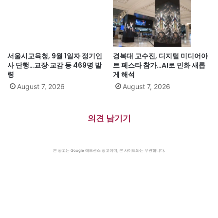
서울시교육청, 9월 1일자 정기인
경복대 교수진, 디지털 미디어아
사 단행…교장·교감 등 469명 발
트 페스타 참가…AI로 민화 새롭
령
게 해석
August 7, 2026
August 7, 2026
의견 남기기
본 광고는 Google 애드센스 광고이며, 본 사이트와는 무관합니다.