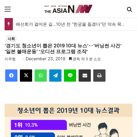
메뉴
배선희가 걸어온 길…10년 전 “한궁을 돕겠다”던 약속 묵묵히 실천
사회
‘경기도 청소년이 뽑은 2019 10대 뉴스’‥‘버닝썬 사건’
‘일본 불매운동’ ‘오디션 프로그램 조작’
December 23, 2019
이주형
완독 약 3 분 소요
Facebook
X
WhatsApp
Telegram
Line
이메일
인쇄