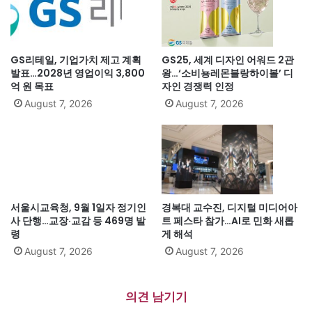
GS리테일, 기업가치 제고 계획
GS25, 세계 디자인 어워드 2관
발표…2028년 영업이익 3,800
왕…‘소비뇽레몬블랑하이볼’ 디
억 원 목표
자인 경쟁력 인정
August 7, 2026
August 7, 2026
서울시교육청, 9월 1일자 정기인
경복대 교수진, 디지털 미디어아
사 단행…교장·교감 등 469명 발
트 페스타 참가…AI로 민화 새롭
령
게 해석
August 7, 2026
August 7, 2026
의견 남기기