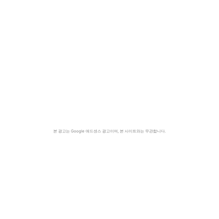
본 광고는 Google 애드센스 광고이며, 본 사이트와는 무관합니다.