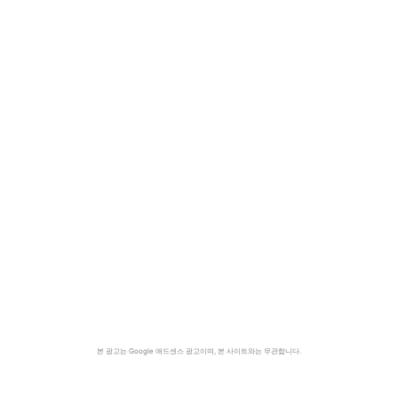
본 광고는 Google 애드센스 광고이며, 본 사이트와는 무관합니다.